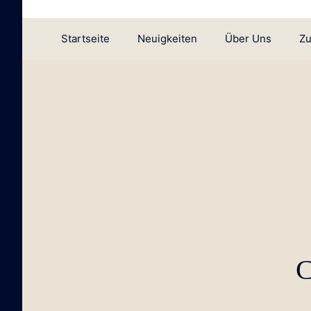
Zum
Inhalt
Startseite
Neuigkeiten
Über Uns
Zu
springen
C